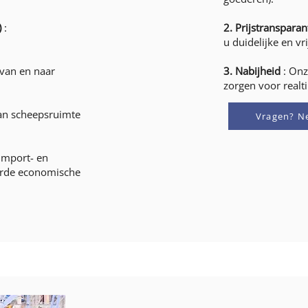
)
:
2. Prijstransparan
u duidelijke en vr
 van en naar
3. Nabijheid
: Onz
zorgen voor realt
an scheepsruimte
Vragen? N
import- en
eerde economische