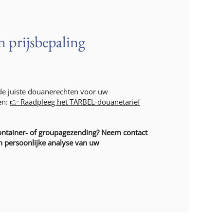
 prijsbepaling
 de juiste douanerechten voor uw
en:
👉
Raadpleeg het TARBEL-douanetarief
container- of groupagezending? Neem contact
n persoonlijke analyse van uw