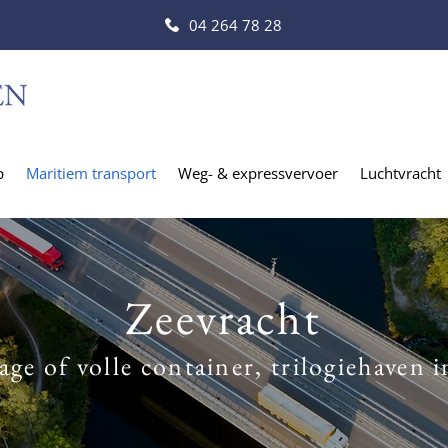
04 264 78 28
p
Maritiem transport
Weg- & expressvervoer
Luchtvracht
Zeevracht
age of volle container, trilogiehaven